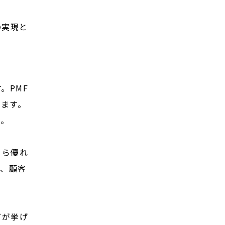
の実現と
。PMF
ます。
す。
くら優れ
は、顧客
どが挙げ