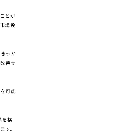
ことが
市場投
すきっか
の改善サ
とを可能
係を構
ます。