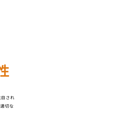
性
注目され
、適切な