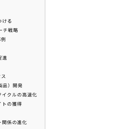
法
つける
ローチ戦略
事例
促進
セス
製品）開発
サイクルの高速化
イトの獲得
ー関係の進化