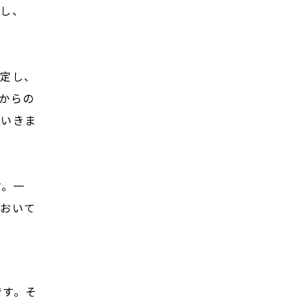
かし、
。
特定し、
からの
ていきま
す。一
において
です。そ