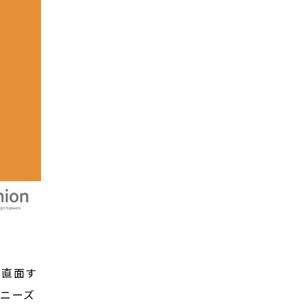
が直面す
場ニーズ