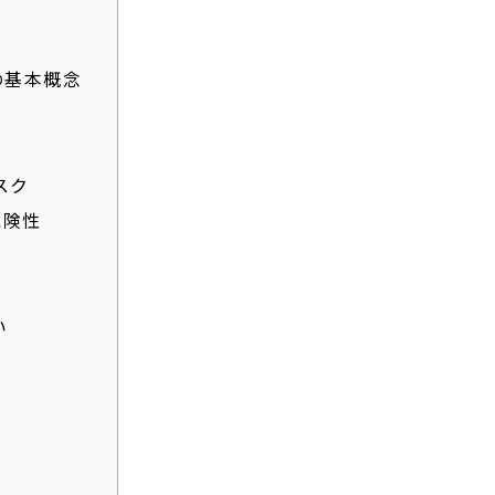
の基本概念
スク
危険性
い