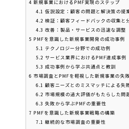
4
新規事業におけるPMF実現のステップ
4.1
仮説設定：顧客の問題と解決策の提
4.2
検証：顧客フィードバックの収集と
4.3
改善：製品・サービスの迅速な調整
5
PMFを意識した新規事業開発の成功事例
5.1
テクノロジー分野での成功例
5.2
サービス業界におけるPMF達成事例
5.3
成功事例から学ぶ共通点と教訓
6
市場調査とPMFを軽視した新規事業の失
6.1
顧客ニーズとのミスマッチによる失
6.2
市場規模の過大評価がもたらした問
6.3
失敗から学ぶPMFの重要性
7
PMFを意識した新規事業戦略の構築
7.1
継続的な市場調査の重要性