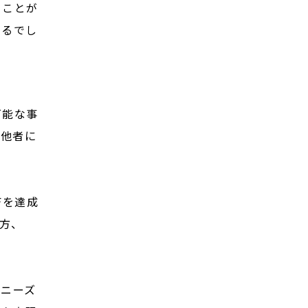
ることが
なるでし
可能な事
、他者に
Fを達成
方、
のニーズ