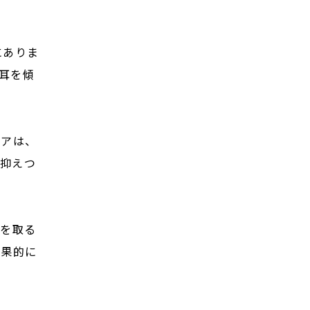
にありま
耳を傾
デアは、
抑えつ
スを取る
効果的に