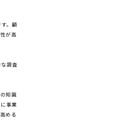
です。顧
能性が高
的な調査
めの知識
的に事業
く高める